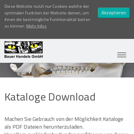
Diese Website nutzt nur Cookies welche der
Akzeptieren
optimalen Funktion der Website dienen, um
ihnen die bestmögliche Funktionalität bieten
zu können.
Mehr Infos
Navig
ein-/
Kataloge
Download
Machen Sie Gebrauch von der Möglichkeit Kataloge
als PDF Dateien herunterzuladen.