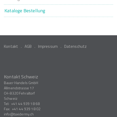
Kataloge Bestellung
Kontakt
AGB
Impressum
Datenschutz
Kontakt Schweiz
Bauer Handels GmbH
Allmendstrasse 17
CH-8320
Fehraltorf
Schweiz
Tel:
+41 44 939 18 68
Fax:
+41 44 939 18 02
info
taxidermy.ch