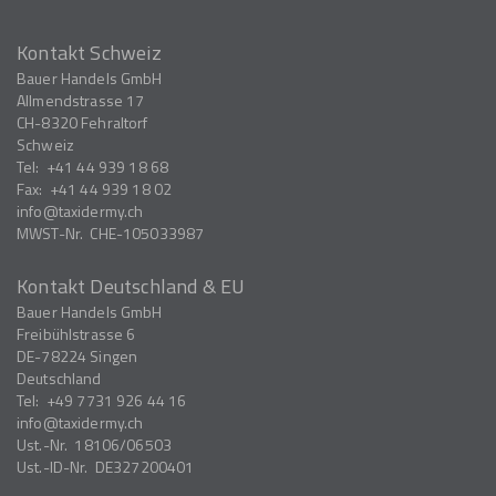
Kontakt Schweiz
Bauer Handels GmbH
Allmendstrasse 17
CH-8320
Fehraltorf
Schweiz
Tel:
+41 44 939 18 68
Fax:
+41 44 939 18 02
info
taxidermy.ch
MWST-Nr.
CHE-105033987
Kontakt Deutschland & EU
Bauer Handels GmbH
Freibühlstrasse 6
DE-78224
Singen
Deutschland
Tel:
+49 7731 926 44 16
info
taxidermy.ch
Ust.-Nr.
18106/06503
Ust.-ID-Nr.
DE327200401