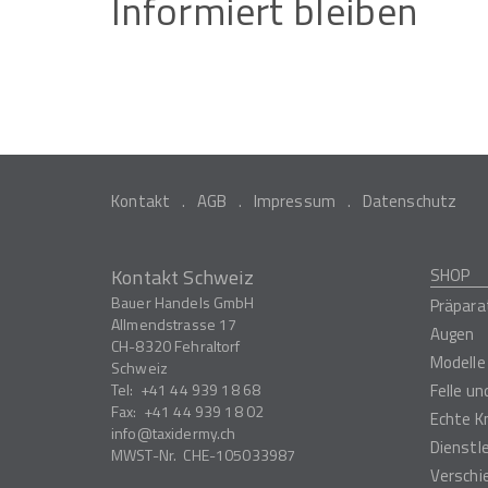
Informiert
bleiben
Kontakt
AGB
Impressum
Datenschutz
Kontakt Schweiz
SHOP
Bauer Handels GmbH
Präpara
Allmendstrasse 17
Augen
CH-8320
Fehraltorf
Modelle
Schweiz
Tel:
+41 44 939 18 68
Felle u
Fax:
+41 44 939 18 02
Echte K
info
taxidermy.ch
Dienstl
MWST-Nr.
CHE-105033987
Verschi