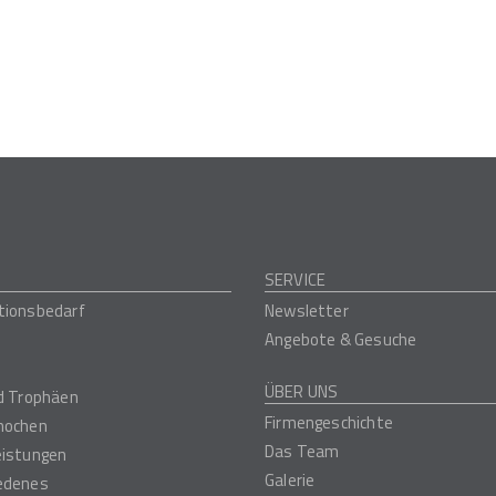
SERVICE
tionsbedarf
Newsletter
Angebote & Gesuche
ÜBER UNS
nd Trophäen
Firmengeschichte
nochen
Das Team
eistungen
Galerie
edenes