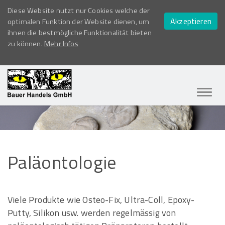
Diese Website nutzt nur Cookies welche der
Akzeptieren
optimalen Funktion der Website dienen, um
ihnen die bestmögliche Funktionalität bieten
zu können.
Mehr Infos
Navig
ein-/
Paläontologie
Viele Produkte wie Osteo-Fix, Ultra-Coll, Epoxy-
Putty, Silikon usw. werden regelmässig von