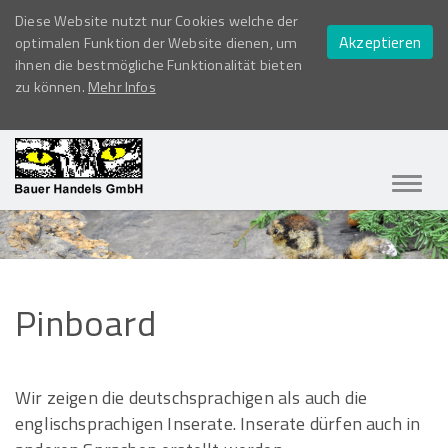
Diese Website nutzt nur Cookies welche der
Akzeptieren
optimalen Funktion der Website dienen, um
ihnen die bestmögliche Funktionalität bieten
zu können.
Mehr Infos
Navig
ein-/
Pinboard
Wir zeigen die deutschsprachigen als auch die
englischsprachigen Inserate. Inserate dürfen auch in