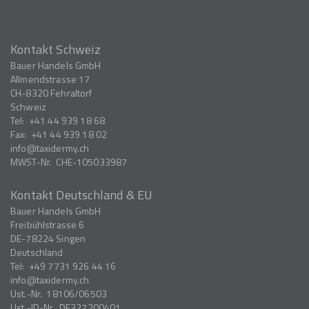
Kontakt Schweiz
Bauer Handels GmbH
Allmendstrasse 17
CH-8320
Fehraltorf
Schweiz
Tel:
+41 44 939 18 68
Fax:
+41 44 939 18 02
info
taxidermy.ch
MWST-Nr.
CHE-105033987
Kontakt Deutschland & EU
Bauer Handels GmbH
Freibühlstrasse 6
DE-78224
Singen
Deutschland
Tel:
+49 7731 926 44 16
info
taxidermy.ch
Ust.-Nr.
18106/06503
Ust.-ID-Nr.
DE327200401