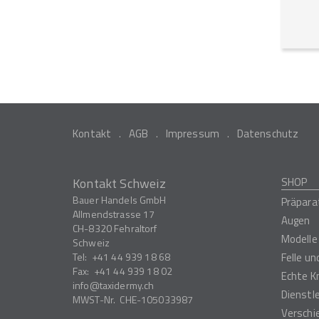
Kontakt
AGB
Impressum
Datenschutz
Kontakt Schweiz
SHOP
Bauer Handels GmbH
Präpara
Allmendstrasse 17
Augen
CH-8320
Fehraltorf
Modelle
Schweiz
Tel:
+41 44 939 18 68
Felle u
Fax:
+41 44 939 18 02
Echte K
info
taxidermy.ch
Dienstl
MWST-Nr.
CHE-105033987
Verschi