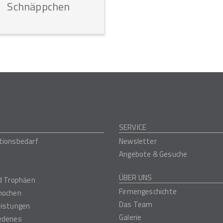
Schnäppchen
SERVICE
tionsbedarf
Newsletter
Angebote & Gesuche
ÜBER UNS
nd Trophäen
Firmengeschichte
nochen
Das Team
eistungen
Galerie
edenes