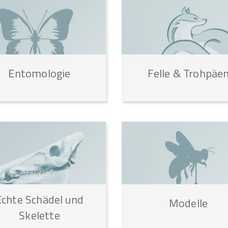
Entomologie
Felle
&
Trohpäe
Echte
Schädel
und
Modelle
Skelette