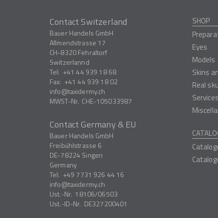
Contact Switzerland
SHOP
Bauer Handels GmbH
Prepara
Allmendstrasse 17
Eyes
CH-8320
Fehraltorf
Models
Switzerlannd
Tel:
+41 44 939 18 68
Skins a
Fax:
+41 44 939 18 02
Real sk
info
taxidermy.ch
Service
MWST-Nr.
CHE-105033987
Miscell
Contact Germany & EU
CATALO
Bauer Handels GmbH
Freibühlstrasse 6
Catalog
DE-78224
Singen
Catalog
Germany
Tel:
+49 7731 926 44 16
info
taxidermy.ch
Ust.-Nr.
18106/06503
Ust.-ID-Nr.
DE327200401