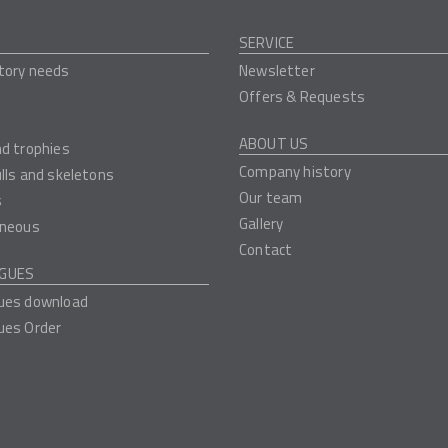
SERVICE
tory needs
Newsletter
Offers & Requests
ABOUT US
nd trophies
Company history
ulls and skeletons
Our team
s
Gallery
aneous
Contact
GUES
ues download
ues Order