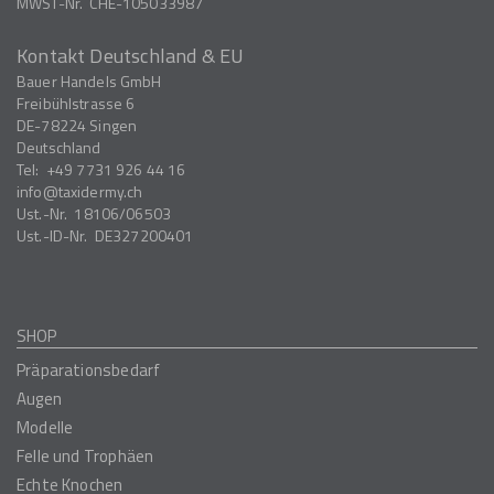
MWST-Nr.
CHE-105033987
Kontakt Deutschland & EU
Bauer Handels GmbH
Freibühlstrasse 6
DE-78224
Singen
Deutschland
Tel:
+49 7731 926 44 16
info
taxidermy.ch
Ust.-Nr.
18106/06503
Ust.-ID-Nr.
DE327200401
SHOP
Präparationsbedarf
Augen
Modelle
Felle und Trophäen
Echte Knochen