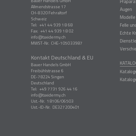
Bauer Handels GmbH
Präpara
Allmendstrasse 17
Augen
CH-8320
Fehraltorf
Modelle
Schweiz
Tel:
+41 44 939 18 68
Felle u
Fax:
+41 44 939 18 02
Echte K
info
taxidermy.ch
Dienstl
MWST-Nr.
CHE-105033987
Verschi
Kontakt Deutschland & EU
KATALO
Bauer Handels GmbH
Freibühlstrasse 6
Katalog
DE-78224
Singen
Katalog
Deutschland
Tel:
+49 7731 926 44 16
info
taxidermy.ch
Ust.-Nr.
18106/06503
Ust.-ID-Nr.
DE327200401