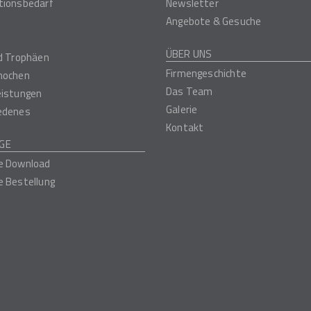
tionsbedarf
Newsletter
Angebote & Gesuche
ÜBER UNS
nd Trophäen
Firmengeschichte
nochen
Das Team
eistungen
Galerie
edenes
Kontakt
GE
e Download
e Bestellung