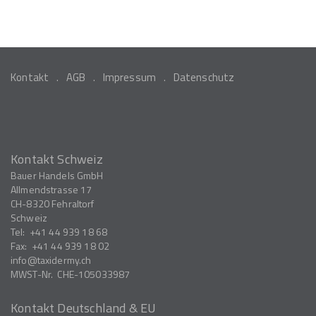
Kontakt
AGB
Impressum
Datenschutz
Kontakt Schweiz
Bauer Handels GmbH
Allmendstrasse 17
CH-8320
Fehraltorf
Schweiz
Tel:
+41 44 939 18 68
Fax:
+41 44 939 18 02
info
taxidermy.ch
MWST-Nr.
CHE-105033987
Kontakt Deutschland & EU