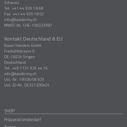
Schweiz
Tel:
+41 44 939 18 68
Fax:
+41 44 939 18 02
info
taxidermy.ch
MWST-Nr.
CHE-105033987
Kontakt Deutschland & EU
Bauer Handels GmbH
Freibühlstrasse 6
DE-78224
Singen
Deutschland
Tel:
+49 7731 926 44 16
info
taxidermy.ch
Ust.-Nr.
18106/06503
Ust.-ID-Nr.
DE327200401
SHOP
Präparationsbedarf
Augen