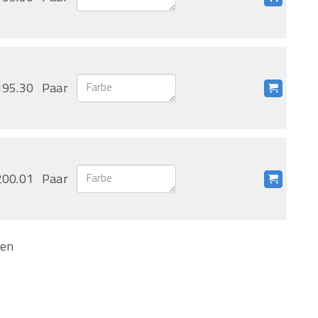
195.30
Paar
200.01
Paar
ten