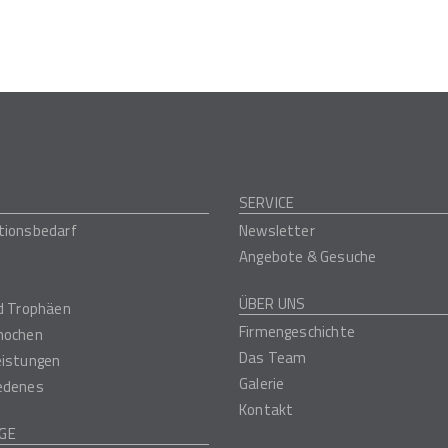
SERVICE
tionsbedarf
Newsletter
Angebote & Gesuche
ÜBER UNS
nd Trophäen
Firmengeschichte
nochen
Das Team
eistungen
Galerie
edenes
Kontakt
GE