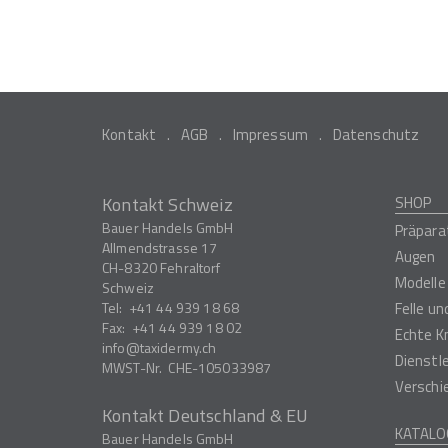
Kontakt
AGB
Impressum
Datenschutz
Kontakt Schweiz
SHOP
Bauer Handels GmbH
Präpara
Allmendstrasse 17
Augen
CH-8320
Fehraltorf
Modelle
Schweiz
Tel:
+41 44 939 18 68
Felle u
Fax:
+41 44 939 18 02
Echte K
info
taxidermy.ch
Dienstl
MWST-Nr.
CHE-105033987
Verschi
Kontakt Deutschland & EU
KATALO
Bauer Handels GmbH