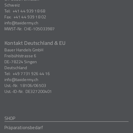
Schweiz
Tel:
+41 44 939 18 68
Fax:
+41 44 939 18 02
info
taxidermy.ch
MWST-Nr.
CHE-105033987
Kontakt Deutschland & EU
Bauer Handels GmbH
Freibühlstrasse 6
DE-78224
Singen
Deutschland
Tel:
+49 7731 926 44 16
info
taxidermy.ch
Ust.-Nr.
18106/06503
Ust.-ID-Nr.
DE327200401
SHOP
Präparationsbedarf