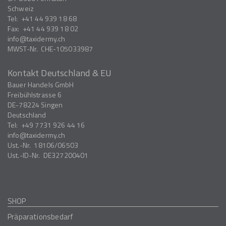
Schweiz
Tel:
+41 44 939 18 68
Fax:
+41 44 939 18 02
info
taxidermy.ch
MWST-Nr.
CHE-105033987
Kontakt Deutschland & EU
Bauer Handels GmbH
Freibühlstrasse 6
DE-78224
Singen
Deutschland
Tel:
+49 7731 926 44 16
info
taxidermy.ch
Ust.-Nr.
18106/06503
Ust.-ID-Nr.
DE327200401
SHOP
Präparationsbedarf