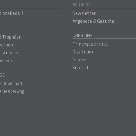
SERVICE
tionsbedarf
Newsletter
Angebote & Gesuche
ÜBER UNS
nd Trophäen
Firmengeschichte
nochen
Das Team
eistungen
Galerie
edenes
Kontakt
GE
e Download
e Bestellung