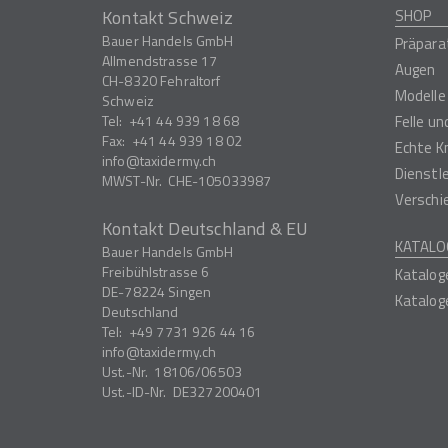
Kontakt Schweiz
SHOP
Bauer Handels GmbH
Präpara
Allmendstrasse 17
Augen
CH-8320
Fehraltorf
Modelle
Schweiz
Tel:
+41 44 939 18 68
Felle u
Fax:
+41 44 939 18 02
Echte K
info
taxidermy.ch
Dienstl
MWST-Nr.
CHE-105033987
Verschi
Kontakt Deutschland & EU
KATALO
Bauer Handels GmbH
Freibühlstrasse 6
Katalog
DE-78224
Singen
Katalog
Deutschland
Tel:
+49 7731 926 44 16
info
taxidermy.ch
Ust.-Nr.
18106/06503
Ust.-ID-Nr.
DE327200401