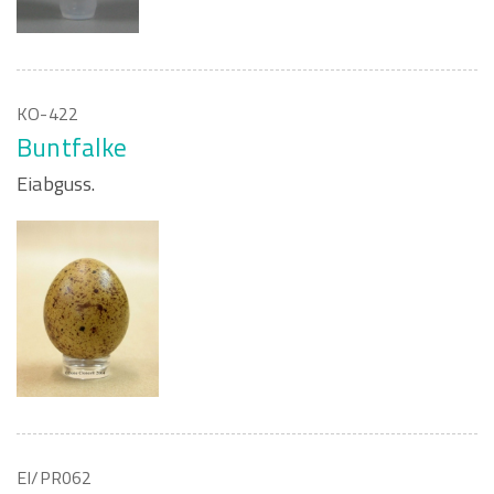
KO-422
Buntfalke
Eiabguss.
EI/PR062