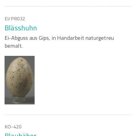
EI/PR032
Blässhuhn
Ei-Abguss aus Gips, in Handarbeit naturgetreu
bemalt.
KO-420
Blauhäher