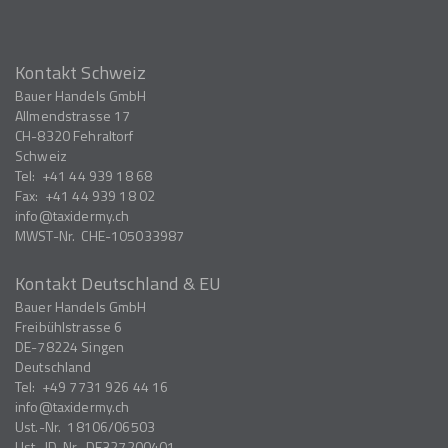
Kontakt Schweiz
Bauer Handels GmbH
Allmendstrasse 17
CH-8320
Fehraltorf
Schweiz
Tel:
+41 44 939 18 68
Fax:
+41 44 939 18 02
info
taxidermy.ch
MWST-Nr.
CHE-105033987
Kontakt Deutschland & EU
Bauer Handels GmbH
Freibühlstrasse 6
DE-78224
Singen
Deutschland
Tel:
+49 7731 926 44 16
info
taxidermy.ch
Ust.-Nr.
18106/06503
Ust.-ID-Nr.
DE327200401