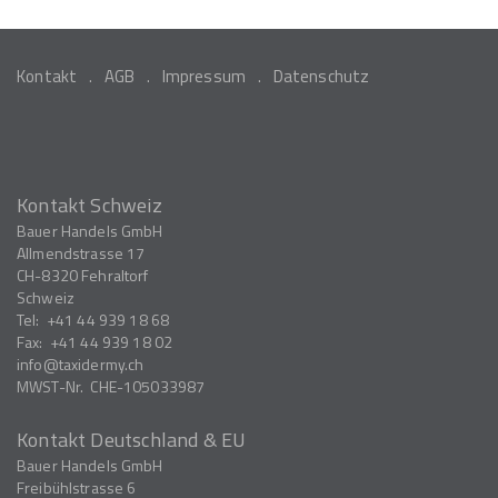
Kontakt
AGB
Impressum
Datenschutz
Kontakt Schweiz
Bauer Handels GmbH
Allmendstrasse 17
CH-8320
Fehraltorf
Schweiz
Tel:
+41 44 939 18 68
Fax:
+41 44 939 18 02
info
taxidermy.ch
MWST-Nr.
CHE-105033987
Kontakt Deutschland & EU
Bauer Handels GmbH
Freibühlstrasse 6