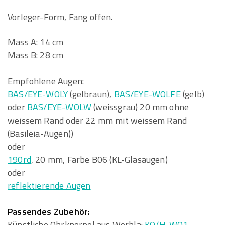
Vorleger-Form, Fang offen.
Mass A: 14 cm
Mass B: 28 cm
Empfohlene Augen:
BAS/EYE-WOLY
(gelbraun),
BAS/EYE-WOLFE
(gelb)
oder
BAS/EYE-WOLW
(weissgrau) 20 mm ohne
weissem Rand oder 22 mm mit weissem Rand
(Basileia-Augen))
oder
190rd
, 20 mm, Farbe B06 (KL-Glasaugen)
oder
reflektierende Augen
Passendes Zubehör:
Künstliche Ohrknorpel aus Worbla:
KO/H-WO1