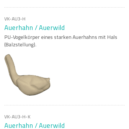
VK-AU3-H
Auerhahn / Auerwild
PU-Vogelkörper eines starken Auerhahns mit Hals
(Balzstellung).
VK-AU3-H-K
Auerhahn / Auerwild