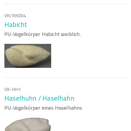
VK/RK004
Habicht
PU-Vogelkörper Habicht weiblich.
VK-HH1
Haselhuhn / Haselhahn
PU-Vogelkörper eines Haselhahns.