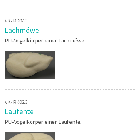
VK/RK043
Lachmöwe
PU-Vogelkörper einer Lachmöwe.
VK/RK023
Laufente
PU-Vogelkörper einer Laufente.