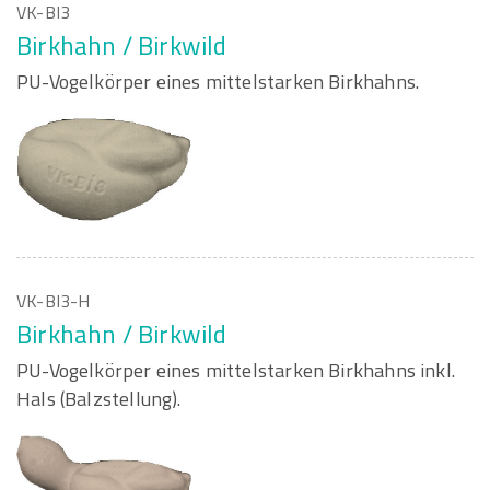
VK-BI3
Birkhahn / Birkwild
PU-Vogelkörper eines mittelstarken Birkhahns.
VK-BI3-H
Birkhahn / Birkwild
PU-Vogelkörper eines mittelstarken Birkhahns inkl.
Hals (Balzstellung).