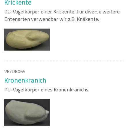
Krickente
PU-Vogelkörper einer Krickente. Für diverse weitere
Entenarten verwendbar wir z.B. Knäkente.
VK/RK065
Kronenkranich
PU-Vogelkörper eines Kronenkranichs.