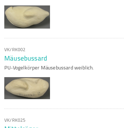
VK/RK002
Mäusebussard
PU-Vogelkörper Mäusebussard weiblich.
VK/RK025