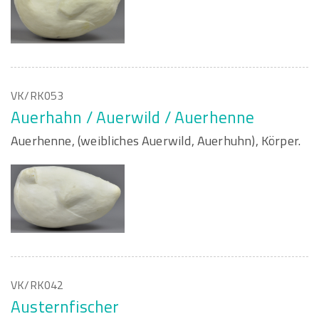
VK/RK053
Auerhahn / Auerwild / Auerhenne
Auerhenne, (weibliches Auerwild, Auerhuhn), Körper.
VK/RK042
Austernfischer