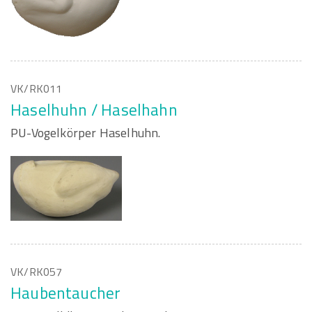
VK/RK011
Haselhuhn / Haselhahn
PU-Vogelkörper Haselhuhn.
VK/RK057
Haubentaucher