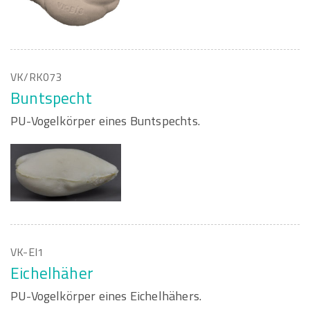
VK/RK073
Buntspecht
PU-Vogelkörper eines Buntspechts.
VK-EI1
Eichelhäher
PU-Vogelkörper eines Eichelhähers.