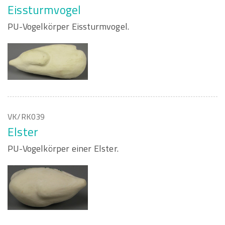
Eissturmvogel
PU-Vogelkörper Eissturmvogel.
VK/RK039
Elster
PU-Vogelkörper einer Elster.