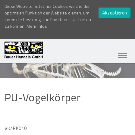
Diese Website nutzt nur Cookies welche der
Akzeptieren
optimalen Funktion der Website dienen, um
ihnen die bestmögliche Funktionalität bieten
zu können.
Mehr Infos
Navig
ein-/
PU-Vogelkörper
VK/RK010