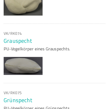
VK/RK074
Grauspecht
PU-Vogelkörper eines Grauspechts.
VK/RK075
Grünspecht
PU-Vogelkörper eines Grünspechts.