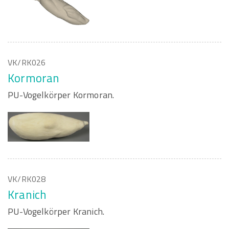
VK/RK026
Kormoran
PU-Vogelkörper Kormoran.
VK/RK028
Kranich
PU-Vogelkörper Kranich.