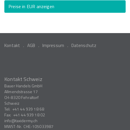
Preise in EUR anzeigen
Kontakt
AGB
Impressum
Datenschutz
Kontakt Schweiz
Bauer Handels GmbH
Allmendstrasse 17
CH-8320
Fehraltorf
Schweiz
Tel:
+41 44 939 18 68
Fax:
+41 44 939 18 02
info
taxidermy.ch
MWST-Nr.
CHE-105033987