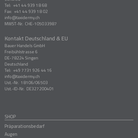
Tel:
+41 44 939 18 68
Fax:
+41 44 939 18 02
info
taxidermy.ch
MWST-Nr.
CHE-105033987
Kontakt Deutschland & EU
Bauer Handels GmbH
Freibühlstrasse 6
DE-78224
Singen
Deutschland
Tel:
+49 7731 926 44 16
info
taxidermy.ch
Ust.-Nr.
18106/06503
Ust.-ID-Nr.
DE327200401
SHOP
Präparationsbedarf
Augen