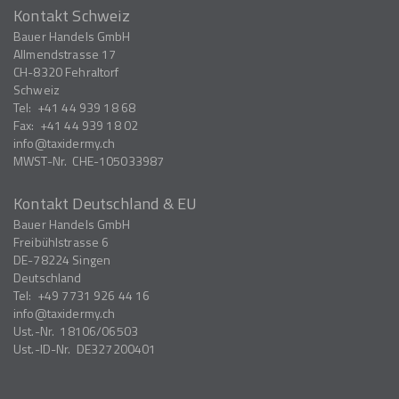
Kontakt Schweiz
Bauer Handels GmbH
Allmendstrasse 17
CH-8320
Fehraltorf
Schweiz
Tel:
+41 44 939 18 68
Fax:
+41 44 939 18 02
info
taxidermy.ch
MWST-Nr.
CHE-105033987
Kontakt Deutschland & EU
Bauer Handels GmbH
Freibühlstrasse 6
DE-78224
Singen
Deutschland
Tel:
+49 7731 926 44 16
info
taxidermy.ch
Ust.-Nr.
18106/06503
Ust.-ID-Nr.
DE327200401