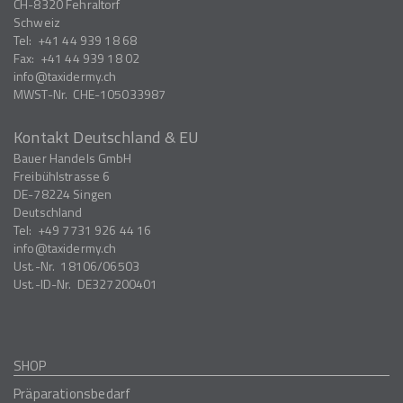
CH-8320
Fehraltorf
Schweiz
Tel:
+41 44 939 18 68
Fax:
+41 44 939 18 02
info
taxidermy.ch
MWST-Nr.
CHE-105033987
Kontakt Deutschland & EU
Bauer Handels GmbH
Freibühlstrasse 6
DE-78224
Singen
Deutschland
Tel:
+49 7731 926 44 16
info
taxidermy.ch
Ust.-Nr.
18106/06503
Ust.-ID-Nr.
DE327200401
SHOP
Präparationsbedarf