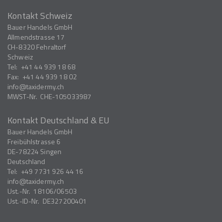
Kontakt Schweiz
Bauer Handels GmbH
Allmendstrasse 17
CH-8320
Fehraltorf
Schweiz
Tel:
+41 44 939 18 68
Fax:
+41 44 939 18 02
info
taxidermy.ch
MWST-Nr.
CHE-105033987
Kontakt Deutschland & EU
Bauer Handels GmbH
Freibühlstrasse 6
DE-78224
Singen
Deutschland
Tel:
+49 7731 926 44 16
info
taxidermy.ch
Ust.-Nr.
18106/06503
Ust.-ID-Nr.
DE327200401