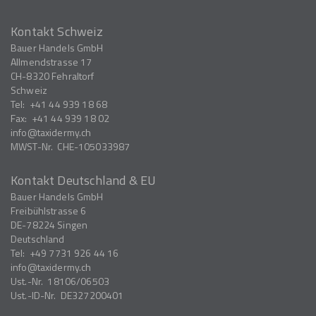
Kontakt Schweiz
Bauer Handels GmbH
Allmendstrasse 17
CH-8320
Fehraltorf
Schweiz
Tel:
+41 44 939 18 68
Fax:
+41 44 939 18 02
info
taxidermy.ch
MWST-Nr.
CHE-105033987
Kontakt Deutschland & EU
Bauer Handels GmbH
Freibühlstrasse 6
DE-78224
Singen
Deutschland
Tel:
+49 7731 926 44 16
info
taxidermy.ch
Ust.-Nr.
18106/06503
Ust.-ID-Nr.
DE327200401