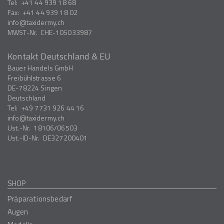
Tel:
+41 44 939 18 68
Fax:
+41 44 939 18 02
info
taxidermy.ch
MWST-Nr.
CHE-105033987
Kontakt Deutschland & EU
Bauer Handels GmbH
Freibühlstrasse 6
DE-78224
Singen
Deutschland
Tel:
+49 7731 926 44 16
info
taxidermy.ch
Ust.-Nr.
18106/06503
Ust.-ID-Nr.
DE327200401
SHOP
Präparationsbedarf
Augen