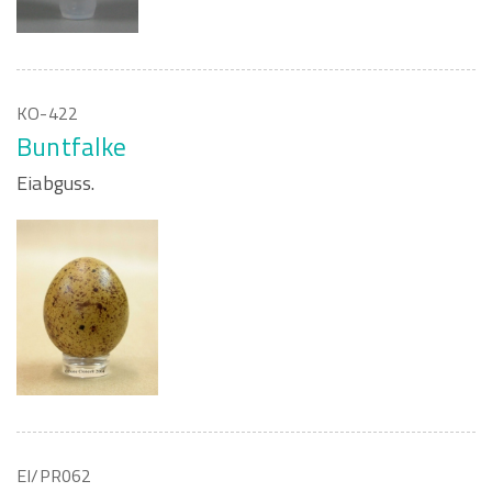
KO-422
Buntfalke
Eiabguss.
EI/PR062