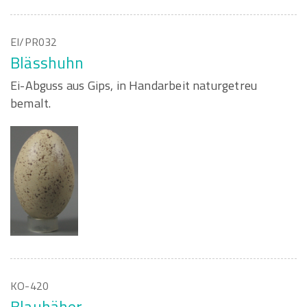
EI/PR032
Blässhuhn
Ei-Abguss aus Gips, in Handarbeit naturgetreu
bemalt.
KO-420
Blauhäher