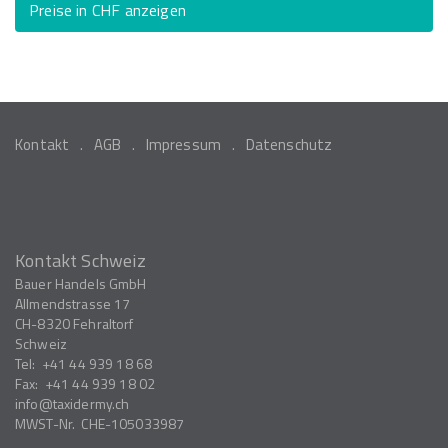
Preise in CHF anzeigen
Kontakt
AGB
Impressum
Datenschutz
Kontakt Schweiz
Bauer Handels GmbH
Allmendstrasse 17
CH-8320
Fehraltorf
Schweiz
Tel:
+41 44 939 18 68
Fax:
+41 44 939 18 02
info
taxidermy.ch
MWST-Nr.
CHE-105033987