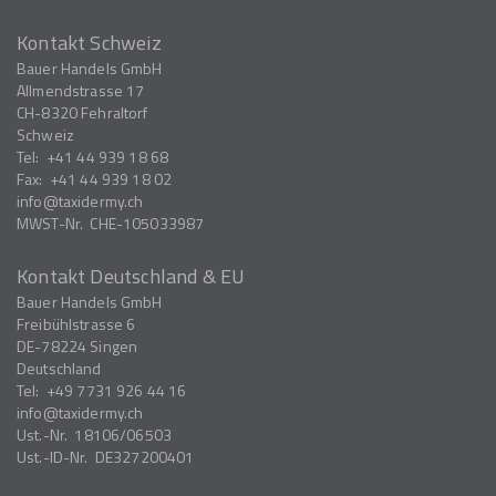
Kontakt Schweiz
Bauer Handels GmbH
Allmendstrasse 17
CH-8320
Fehraltorf
Schweiz
Tel:
+41 44 939 18 68
Fax:
+41 44 939 18 02
info
taxidermy.ch
MWST-Nr.
CHE-105033987
Kontakt Deutschland & EU
Bauer Handels GmbH
Freibühlstrasse 6
DE-78224
Singen
Deutschland
Tel:
+49 7731 926 44 16
info
taxidermy.ch
Ust.-Nr.
18106/06503
Ust.-ID-Nr.
DE327200401