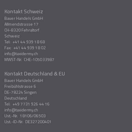
Kontakt Schweiz
Bauer Handels GmbH
Allmendstrasse 17
CH-8320
Fehraltorf
Schweiz
Tel:
+41 44 939 18 68
Fax:
+41 44 939 18 02
info
taxidermy.ch
MWST-Nr.
CHE-105033987
Kontakt Deutschland & EU
Bauer Handels GmbH
Freibühlstrasse 6
DE-78224
Singen
Deutschland
Tel:
+49 7731 926 44 16
info
taxidermy.ch
Ust.-Nr.
18106/06503
Ust.-ID-Nr.
DE327200401