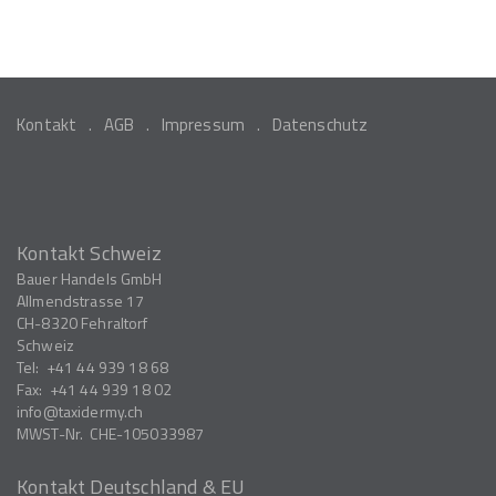
Kontakt
AGB
Impressum
Datenschutz
Kontakt Schweiz
Bauer Handels GmbH
Allmendstrasse 17
CH-8320
Fehraltorf
Schweiz
Tel:
+41 44 939 18 68
Fax:
+41 44 939 18 02
info
taxidermy.ch
MWST-Nr.
CHE-105033987
Kontakt Deutschland & EU