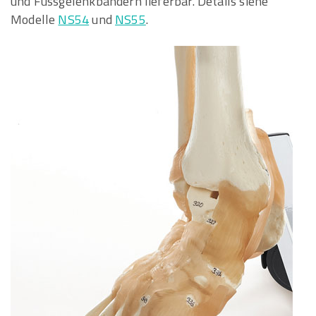
und Fussgelenkbändern lieferbar. Details siehe
Modelle
NS54
und
NS55
.