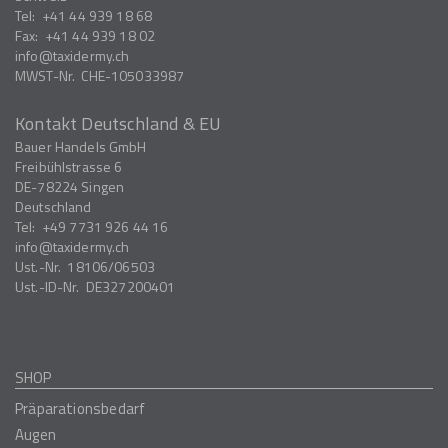
Tel:
+41 44 939 18 68
Fax:
+41 44 939 18 02
info
taxidermy.ch
MWST-Nr.
CHE-105033987
Kontakt Deutschland & EU
Bauer Handels GmbH
Freibühlstrasse 6
DE-78224
Singen
Deutschland
Tel:
+49 7731 926 44 16
info
taxidermy.ch
Ust.-Nr.
18106/06503
Ust.-ID-Nr.
DE327200401
SHOP
Präparationsbedarf
Augen