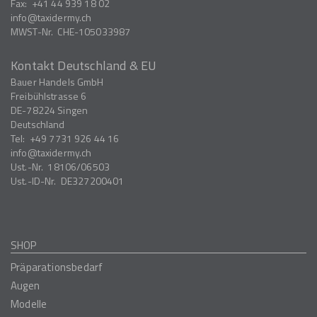
Fax:
+41 44 939 18 02
info
taxidermy.ch
MWST-Nr.
CHE-105033987
Kontakt Deutschland & EU
Bauer Handels GmbH
Freibühlstrasse 6
DE-78224
Singen
Deutschland
Tel:
+49 7731 926 44 16
info
taxidermy.ch
Ust.-Nr.
18106/06503
Ust.-ID-Nr.
DE327200401
SHOP
Präparationsbedarf
Augen
Modelle