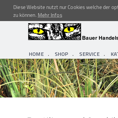
Diese Website nutzt nur Cookies welche der opt
zu können.
Mehr Infos
HOME
SHOP
SERVICE
KA