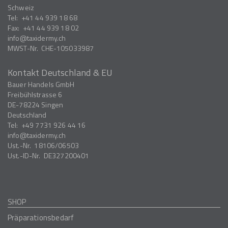
Schweiz
Tel:
+41 44 939 18 68
Fax:
+41 44 939 18 02
info
taxidermy.ch
MWST-Nr.
CHE-105033987
Kontakt Deutschland & EU
Bauer Handels GmbH
Freibühlstrasse 6
DE-78224
Singen
Deutschland
Tel:
+49 7731 926 44 16
info
taxidermy.ch
Ust.-Nr.
18106/06503
Ust.-ID-Nr.
DE327200401
SHOP
Präparationsbedarf